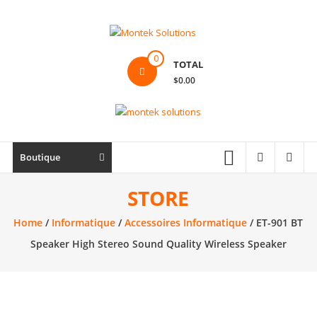
Skip
to
content
Montek
0
TOTAL
Solutions
$0.00
Réparation
et
vente
|
Boutique
Ordinateur,
cellulaire
STORE
&
Home
/
Informatique
/
Accessoires Informatique
/ ET-901 BT
électronique
Speaker High Stereo Sound Quality Wireless Speaker