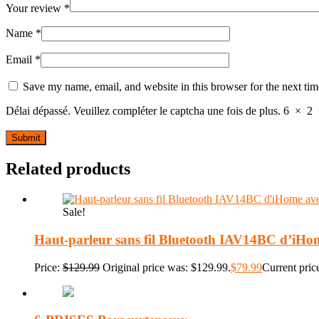
Your review
*
Name
*
Email
*
Save my name, email, and website in this browser for the next ti
Délai dépassé. Veuillez compléter le captcha une fois de plus.
6
×
2
Related products
Sale!
Haut-parleur sans fil Bluetooth IAV14BC d’iHo
Price:
$
129.99
Original price was: $129.99.
$
79.99
Current price