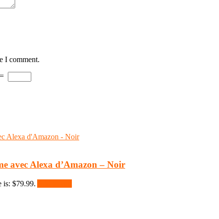
me I comment.
=
me avec Alexa d’Amazon – Noir
 is: $79.99.
Add to cart