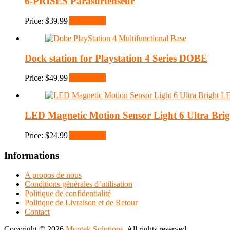
6-PRISES Parasurtenseur
Price:
$
39.99
Add to cart
Dock station for Playstation 4 Series DOBE
Price:
$
49.99
Add to cart
LED Magnetic Motion Sensor Light 6 Ultra Bri
Price:
$
24.99
Add to cart
Informations
A propos de nous
Conditions générales d’utilisation
Politique de confidentialité
Politique de Livraison et de Retour
Contact
Copyright © 2026
Montek Solutions
. All rights reserved.