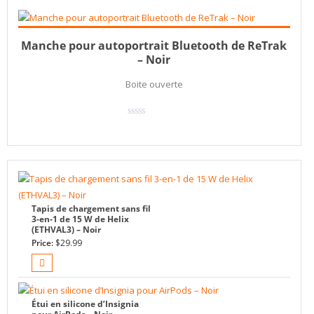
Add to cart
$
14.99
Manche pour autoportrait Bluetooth de ReTrak
– Noir
Boite ouverte
Tapis de chargement sans fil
3-en-1 de 15 W de Helix
(ETHVAL3) – Noir
Price:
$
29.99
Étui en silicone d’Insignia