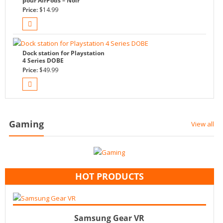
pour AirPods – Noir
Price:
$
14.99
Dock station for Playstation
4 Series DOBE
Price:
$
49.99
Gaming
View all
HOT PRODUCTS
Add to cart
$
39.99
Samsung Gear VR