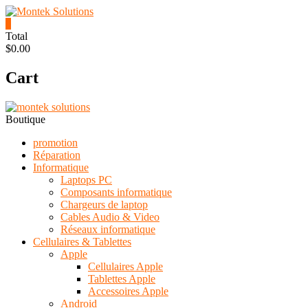
Skip
to
0
content
Montek
Total
$0.00
Solutions
Cart
Réparation
et
vente
|
Boutique
Ordinateur,
cellulaire
promotion
&
Réparation
électronique
Informatique
Laptops PC
Composants informatique
Chargeurs de laptop
Cables Audio & Video
Réseaux informatique
Cellulaires & Tablettes
Apple
Cellulaires Apple
Tablettes Apple
Accessoires Apple
Android