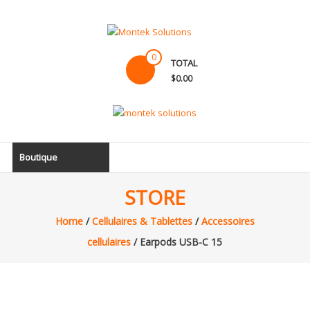
Skip
to
content
Montek
0
TOTAL
Solutions
$0.00
Réparation
et
vente
|
Boutique
Ordinateur,
cellulaire
STORE
&
électronique
Home
/
Cellulaires & Tablettes
/
Accessoires
cellulaires
/ Earpods USB-C 15