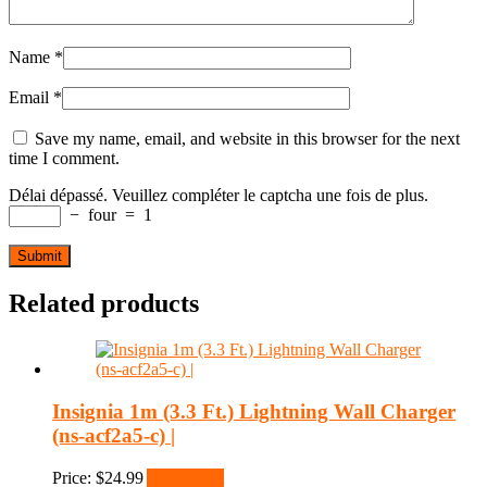
Name
*
Email
*
Save my name, email, and website in this browser for the next
time I comment.
Délai dépassé. Veuillez compléter le captcha une fois de plus.
−
four
=
1
Related products
Insignia 1m (3.3 Ft.) Lightning Wall Charger
(ns-acf2a5-c) |
Price:
$
24.99
Add to cart