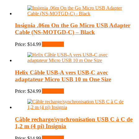
Insignia .06m On the Go Micro USB Adapter
Cable (NS-MOTGD-C) – Black
Price:
$
14.99
Add to cart
Helix Câble USB-A vers USB-C avec
adaptateur Micro USB 10 m One Size
Price:
$
24.99
Add to cart
Câble recharge/synchronisation USB C à C de
1,2 m (4 pi) Insignia
Price:
$
14.99
Add to cart