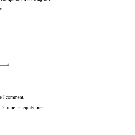
*
me I comment.
×
nine
=
eighty one