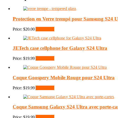
Protection en Verre trempé pour Samsung S24 U
Price:
$
20.00
Add to cart
JETech case cellphone for Galaxy S24 Ultra
Price:
$
19.99
Add to cart
Coque Goospery Mobile Rouge pour S24 Ultra
Price:
$
19.99
Add to cart
Coque Samsung Galaxy S24 Ultra avec porte-car
Price:
$
19.99
Add to cart