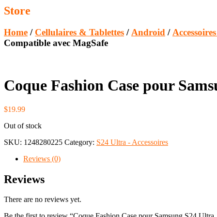
Store
Home
/
Cellulaires & Tablettes
/
Android
/
Accessoire
Compatible avec MagSafe
Coque Fashion Case pour Samsu
$
19.99
Out of stock
SKU:
1248280225
Category:
S24 Ultra - Accessoires
Reviews (0)
Reviews
There are no reviews yet.
Be the first to review “Coque Fashion Case pour Samsung S24 Ultra