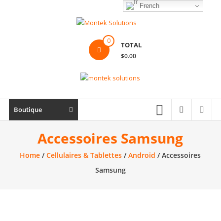
Skip
French
to
content
Montek
0
TOTAL
Solutions
$0.00
Réparation
et
vente
|
Boutique
Ordinateur,
cellulaire
Accessoires Samsung
&
Home
/
Cellulaires & Tablettes
/
Android
/ Accessoires
électronique
Samsung