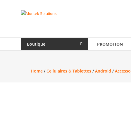
Skip
to
Montek
content
Solutions
Réparation
et
Boutique
PROMOTION
vente
|
Ordinateur,
cellulaire
Home
/
Cellulaires & Tablettes
/
Android
/
Accesso
&
électronique