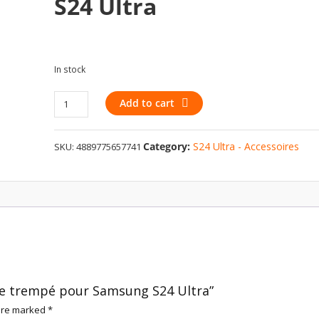
S24 Ultra
In stock
Protection
Add to cart
en
Verre
Category:
S24 Ultra - Accessoires
SKU:
4889775657741
trempé
pour
Samsung
S24
Ultra
quantity
rre trempé pour Samsung S24 Ultra”
 are marked
*