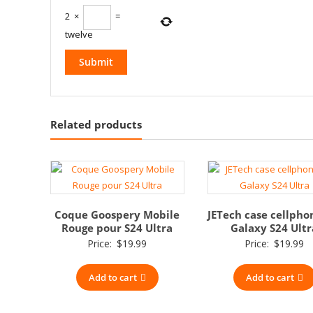
2
×
=
twelve
Related products
Coque Goospery Mobile
JETech case cellpho
Rouge pour S24 Ultra
Galaxy S24 Ultr
Price:
$
19.99
Price:
$
19.99
Add to cart
Add to cart