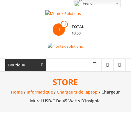
Skip
French
to
content
Montek
0
TOTAL
Solutions
$0.00
Réparation
et
vente
|
Boutique
Ordinateur,
cellulaire
STORE
&
Home
/
Informatique
/
Chargeurs de laptop
/ Chargeur
électronique
Mural USB-C De 45 Watts D’Insignia