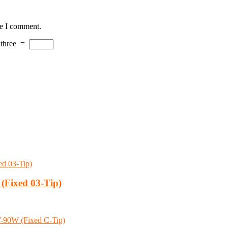
me I comment.
three
=
(Fixed 03-Tip)