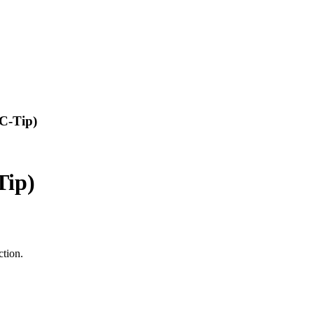
C-Tip)
Tip)
ction.