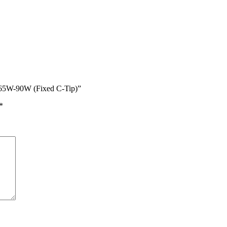
A 65W-90W (Fixed C-Tip)”
*