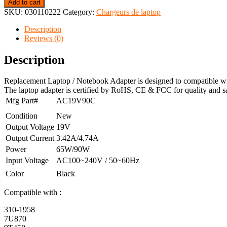
Add to cart
SKU:
030110222
Category:
Chargeurs de laptop
Description
Reviews (0)
Description
Replacement Laptop / Notebook Adapter is designed to compatible wi
The laptop adapter is certified by RoHS, CE & FCC for quality and saf
Mfg Part#
AC19V90C
Condition
New
Output Voltage
19V
Output Current
3.42A/4.74A
Power
65W/90W
Input Voltage
AC100~240V / 50~60Hz
Color
Black
Compatible with :
310-1958
7U870