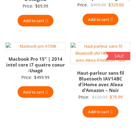
Original
Curre
Price:
$
499.00
$
329.00
Price:
$
69.99
price
price
Add to cart
was:
is:
Add to cart
$499.00.
$329.0
SALE!
Macbook Pro 15″ | 2014
intel core i7 quatre coeur
-Usagé
Haut-parleur sans fil
Price:
$
499.99
Bluetooth IAV14BC
d’iHome avec Alexa
d’Amazon – Noir
Add to cart
Original
Curren
Price:
$
129.99
$
79.99
price
price
Add to cart
was:
is:
$129.99.
$79.99