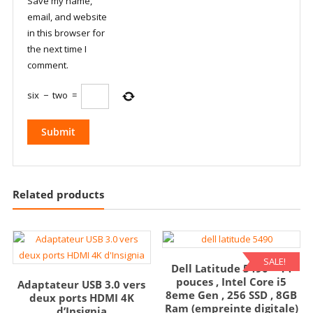
Save my name,
email, and website
in this browser for
the next time I
comment.
six
−
two
=
Related products
SALE!
Dell Latitude 5490 – 14
pouces , Intel Core i5
Adaptateur USB 3.0 vers
8eme Gen , 256 SSD , 8GB
deux ports HDMI 4K
Ram (empreinte digitale)
d’Insignia