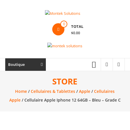
Skip
to
content
Montek
0
TOTAL
Solutions
$0.00
Réparation
et
vente
|
Boutique
Ordinateur,
cellulaire
STORE
&
Home
/
Cellulaires & Tablettes
/
Apple
/
Cellulaires
électronique
Apple
/ Cellulaire Apple Iphone 12 64GB – Bleu – Grade C