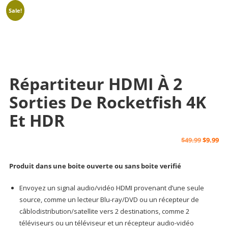
Sale!
Répartiteur HDMI À 2
Sorties De Rocketfish 4K
Et HDR
Origina
Cu
$
49.99
$
9.99
price
pr
Produit dans une boite ouverte ou sans boite verifié
was:
is:
Envoyez un signal audio/vidéo HDMI provenant d’une seule
source, comme un lecteur Blu-ray/DVD ou un récepteur de
$49.99.
$9.
câblodistribution/satellite vers 2 destinations, comme 2
téléviseurs ou un téléviseur et un récepteur audio-vidéo