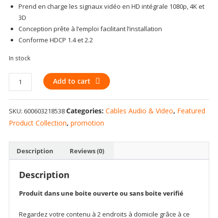
Prend en charge les signaux vidéo en HD intégrale 1080p, 4K et
3D
Conception prête à l’emploi facilitant l’installation
Conforme HDCP 1.4 et 2.2
In stock
Répartiteur
Add to cart
HDMI
à
Categories:
Cables Audio & Video
,
Featured
SKU:
600603218538
2
sorties
Product Collection
,
promotion
de
Rocketfish
Description
Reviews (0)
4K
et
Description
HDR
quantity
Produit dans une boite ouverte ou sans boite verifié
Regardez votre contenu à 2 endroits à domicile grâce à ce