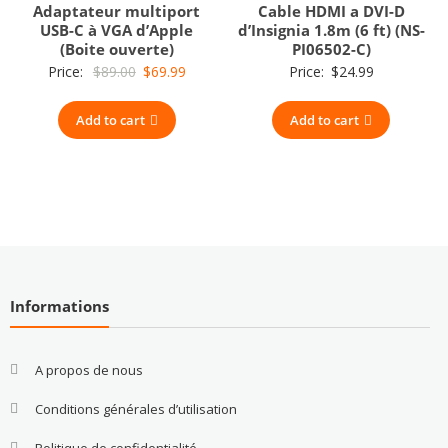
Adaptateur multiport
Cable HDMI a DVI-D
USB-C à VGA d’Apple
d’Insignia 1.8m (6 ft) (NS-
(Boite ouverte)
PI06502-C)
Original
Current
Price:
$
89.00
$
69.99
Price:
$
24.99
price
price
Add to cart
was:
is:
Add to cart
$89.00.
$69.99.
Informations
A propos de nous
Conditions générales d’utilisation