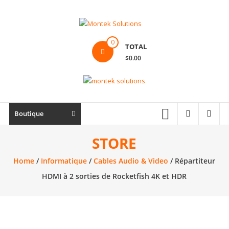
Skip
to
content
Montek
0
TOTAL
Solutions
$0.00
Réparation
et
vente
|
Boutique
Ordinateur,
cellulaire
STORE
&
Home
/
Informatique
/
Cables Audio & Video
/ Répartiteur
électronique
HDMI à 2 sorties de Rocketfish 4K et HDR