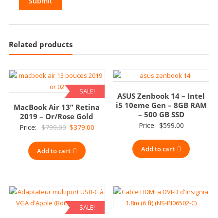
Related products
SALE!
ASUS Zenbook 14 – Intel
i5 10eme Gen – 8GB RAM
MacBook Air 13” Retina
– 500 GB SSD
2019 – Or/Rose Gold
Price:
$
599.00
Original
Current
Price:
$
799.00
$
379.00
price
price
Add to cart
Add to cart
was:
is:
$799.00.
$379.00.
SALE!