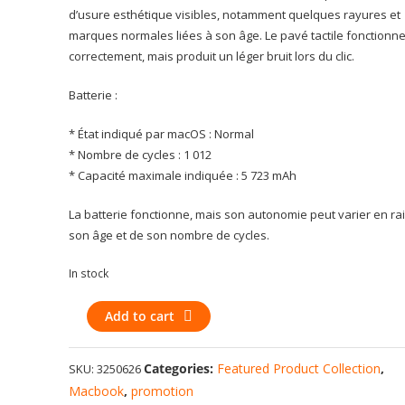
d’usure esthétique visibles, notamment quelques rayures et
marques normales liées à son âge. Le pavé tactile fonctionn
correctement, mais produit un léger bruit lors du clic.
Batterie :
* État indiqué par macOS : Normal
* Nombre de cycles : 1 012
* Capacité maximale indiquée : 5 723 mAh
La batterie fonctionne, mais son autonomie peut varier en ra
son âge et de son nombre de cycles.
In stock
MacBook
Add to cart
Pro
Retina
Categories:
Featured Product Collection
,
SKU:
3250626
13
Macbook
,
promotion
pouces