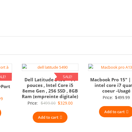
ALE!
SALE!
Dell Latitude 5490 – 14
Macbook Pro 15″ |
pouces , Intel Core i5
intel core i7 qua
yPort
8eme Gen , 256 SSD , 8GB
coeur -Usagé
Ram (empreinte digitale)
Price:
$
499.99
inal
Current
99
Original
Current
Price:
$
499.00
$
329.00
e
price
price
price
Add to cart
is:
Add to cart
was:
is:
99.
$9.99.
$499.00.
$329.00.