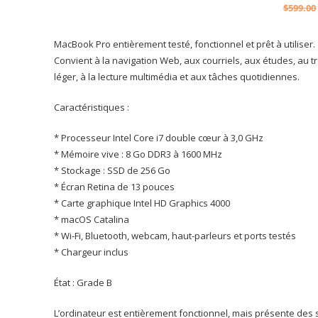
$
599.00
MacBook Pro entièrement testé, fonctionnel et prêt à utiliser.
Convient à la navigation Web, aux courriels, aux études, au tr
léger, à la lecture multimédia et aux tâches quotidiennes.
Caractéristiques :
* Processeur Intel Core i7 double cœur à 3,0 GHz
* Mémoire vive : 8 Go DDR3 à 1600 MHz
* Stockage : SSD de 256 Go
* Écran Retina de 13 pouces
* Carte graphique Intel HD Graphics 4000
* macOS Catalina
* Wi-Fi, Bluetooth, webcam, haut-parleurs et ports testés
* Chargeur inclus
État : Grade B
L’ordinateur est entièrement fonctionnel, mais présente des 