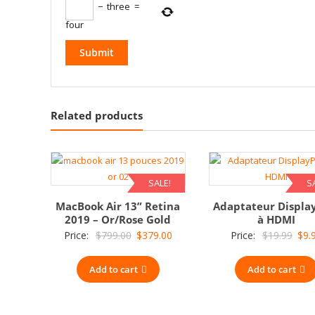
−
three
=
four
Related products
SALE!
S
MacBook Air 13” Retina
Adaptateur Displa
2019 – Or/Rose Gold
à HDMI
Original
Current
Orig
Price:
$
799.00
$
379.00
Price:
$
19.99
$
9.
price
price
pric
Add to cart
was:
is:
Add to cart
was:
$799.00.
$379.00.
$19.