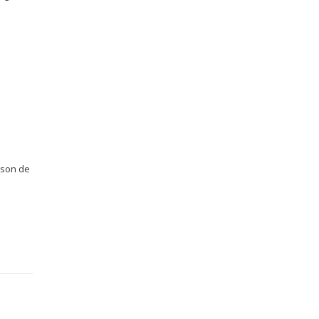
e
ison de