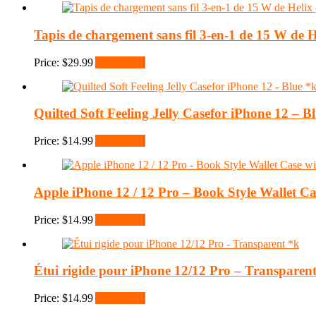
Tapis de chargement sans fil 3-en-1 de 15 W de
Price:
$
29.99
Add to cart
Quilted Soft Feeling Jelly Casefor iPhone 12 – B
Price:
$
14.99
Add to cart
Apple iPhone 12 / 12 Pro – Book Style Wallet Ca
Price:
$
14.99
Add to cart
Étui rigide pour iPhone 12/12 Pro – Transparen
Price:
$
14.99
Add to cart