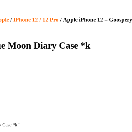
pple
/
IPhone 12 / 12 Pro
/ Apple iPhone 12 – Goosper
ue Moon Diary Case *k
y Case *k”