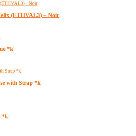
 Helix (ETHVAL3) – Noir
lue *k
se with Strap *k
t *k