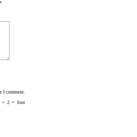
*
me I comment.
+
2
=
four