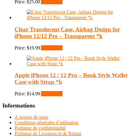
Price:
$
25.00
Add to cart
Clear Translucent Case, Airbag Design for
iPhone 12/12 Pro – Transparent *k
Price:
$
19.99
Add to cart
Apple iPhone 12 / 12 Pro – Book Style Wallet
Case with Strap *k
Price:
$
14.99
Add to cart
Informations
A propos de nous
Conditions générales d’utilisation
Politique de confidentialité
Politique de Livraison et de Retour