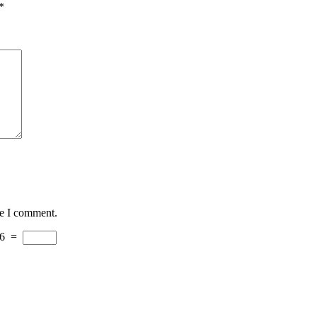
*
me I comment.
6
=