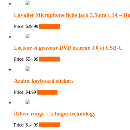
Lavalier Microphone fiche jack 3.5mm L14 – H
Price:
$
29.99
Add to cart
Lecteur et graveur DVD externe 3.0 et USB-C
Price:
$
54.99
Add to cart
Arabic keyboard stickers
Price:
$
4.99
Add to cart
iGlove rouge – 5 finger technology
Price:
$
14.99
Add to cart