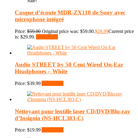
Sale!
Casque d’écoute MDR-ZX110 de Sony avec
microphone intégré
Price:
$
59.00
Original price was: $59.00.
$
29.99
Current price
is: $29.99.
Add to cart
Audio STREET by 50 Cent Wired On-Ear
Headphones – White
Price:
$
39.99
Add to cart
Nettoyant pour lentille laser CD/DVD/Blu-ray
d’Insignia (NS-HCL303-C)
Price:
$
19.99
Add to cart