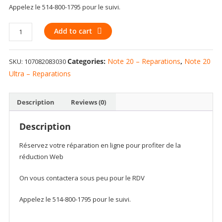
Appelez le 514-800-1795 pour le suivi.
STYLUS
Add to cart
PEN
COMPATIBLE
Categories:
Note 20 – Reparations
,
Note 20
SKU:
107082083030
FOR
SAMSUNG
Ultra – Reparations
GALAXY
NOTE
Description
Reviews (0)
20
/
Description
NOTE
20
Réservez votre réparation en ligne pour profiter de la
ULTRA
réduction Web
(BLACK)
(PREMIUM)
On vous contactera sous peu pour le RDV
quantity
Appelez le 514-800-1795 pour le suivi.