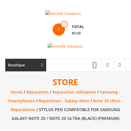
Skip
to
content
Montek
0
TOTAL
Solutions
$0.00
Réparation
et
vente
|
Boutique
Ordinateur,
cellulaire
STORE
&
Home
/
Réparation
/
Reparation cellulaires
/
Samsung -
électronique
Smartphones
/
Reparation - Galaxy Note
/
Note 20 Ultra –
Reparations
/ STYLUS PEN COMPATIBLE FOR SAMSUNG
GALAXY NOTE 20 / NOTE 20 ULTRA (BLACK) (PREMIUM)