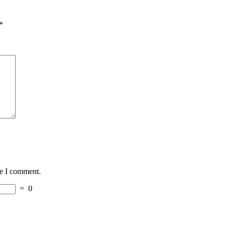
*
me I comment.
=
0