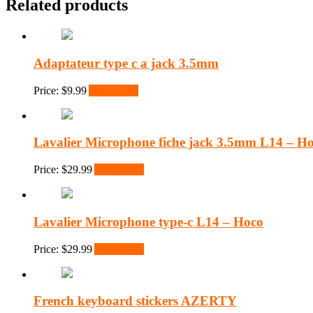
Related products
Adaptateur type c a jack 3.5mm
Price:
$
9.99
Add to cart
Lavalier Microphone fiche jack 3.5mm L14 – H
Price:
$
29.99
Add to cart
Lavalier Microphone type-c L14 – Hoco
Price:
$
29.99
Add to cart
French keyboard stickers AZERTY