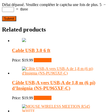
Délai dépassé. Veuillez compléter le captcha une fois de plus.
5
−
=
three
Related products
Cable USB 3.0 6 ft
Price:
$
19.99
Add to cart
Câble USB-A vers USB-A de 1,8 m (6 pi)
d’Insignia (NS-PU965XF-C)
Price:
$
19.99
Add to cart