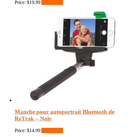
Price:
$
19.99
Add to cart
Manche pour autoportrait Bluetooth de
ReTrak – Noir
Price:
$
14.99
Add to cart