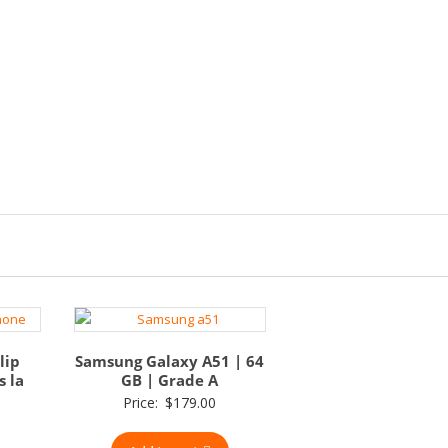
lip
Samsung Galaxy A51 | 64
s la
GB | Grade A
Price:
$
179.00