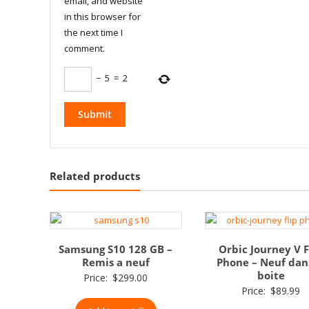
email, and website
in this browser for
the next time I
comment.
−
5
=
2
Related products
Samsung S10 128 GB –
Orbic Journey V F
Remis a neuf
Phone – Neuf dan
boite
Price:
$
299.00
Price:
$
89.99