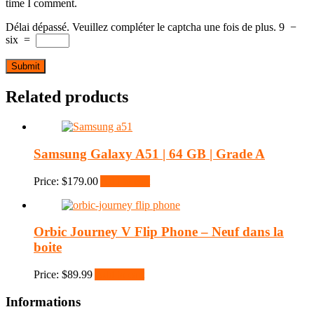
time I comment.
Délai dépassé. Veuillez compléter le captcha une fois de plus.
9
−
six
=
Related products
Samsung Galaxy A51 | 64 GB | Grade A
Price:
$
179.00
Add to cart
Orbic Journey V Flip Phone – Neuf dans la
boite
Price:
$
89.99
Add to cart
Informations