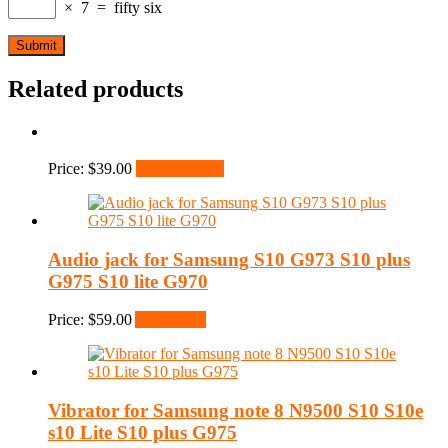
×
7
=
fifty six
Related products
Price:
$
39.00
Select options
Audio jack for Samsung S10 G973 S10 plus
G975 S10 lite G970
Price:
$
59.00
Add to cart
Vibrator for Samsung note 8 N9500 S10 S10e
s10 Lite S10 plus G975