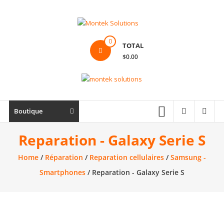
Skip
to
content
Montek
0
TOTAL
Solutions
$0.00
Réparation
et
vente
|
Boutique
Ordinateur,
cellulaire
Reparation - Galaxy Serie S
&
Home
/
Réparation
/
Reparation cellulaires
/
Samsung -
électronique
Smartphones
/ Reparation - Galaxy Serie S