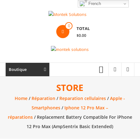
Skip
French
to
content
Montek
0
TOTAL
Solutions
$0.00
Réparation
et
vente
|
Boutique
Ordinateur,
cellulaire
STORE
&
Home
/
Réparation
/
Reparation cellulaires
/
Apple -
électronique
Smartphones
/
Iphone 12 Pro Max –
réparations
/ Replacement Battery Compatible For iPhone
12 Pro Max (AmpSentrix Basic Extended)