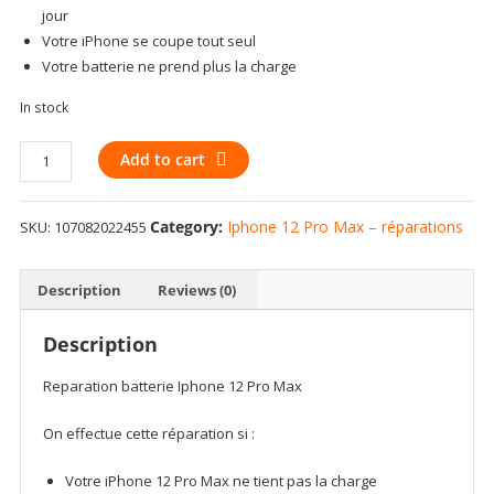
jour
Votre iPhone se coupe tout seul
Votre batterie ne prend plus la charge
In stock
Replacement
Add to cart
Battery
Compatible
Category:
Iphone 12 Pro Max – réparations
SKU:
107082022455
For
iPhone
12
Description
Reviews (0)
Pro
Max
Description
(AmpSentrix
Basic
Reparation batterie Iphone 12 Pro Max
Extended)
quantity
On effectue cette réparation si :
Votre iPhone 12 Pro Max ne tient pas la charge