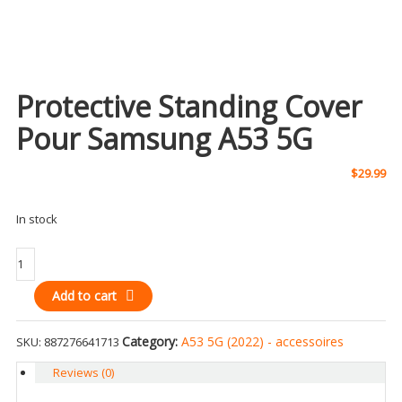
Protective Standing Cover
Pour Samsung A53 5G
$
29.99
In stock
Protective
Standing
Add to cart
cover
pour
Samsung
Category:
A53 5G (2022) - accessoires
SKU:
887276641713
A53
Reviews (0)
5G
quantity