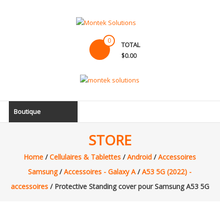
Skip
to
content
Montek
0
TOTAL
Solutions
$0.00
Réparation
et
vente
|
Boutique
Ordinateur,
cellulaire
STORE
&
électronique
Home
/
Cellulaires & Tablettes
/
Android
/
Accessoires
Samsung
/
Accessoires - Galaxy A
/
A53 5G (2022) -
accessoires
/ Protective Standing cover pour Samsung A53 5G