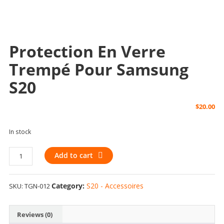
Protection En Verre
Trempé Pour Samsung
S20
$
20.00
In stock
Protection
Add to cart
en
Verre
Category:
S20 - Accessoires
SKU:
TGN-012
trempé
pour
Samsung
Reviews (0)
S20