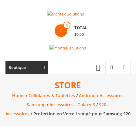
Skip
to
content
Montek
0
TOTAL
Solutions
$0.00
Réparation
et
vente
|
Boutique
Ordinateur,
cellulaire
STORE
&
Home
/
Cellulaires & Tablettes
/
Android
/
Accessoires
électronique
Samsung
/
Accessoires - Galaxy S
/
S20 -
Accessoires
/ Protection en Verre trempé pour Samsung S20