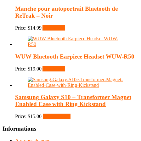
Manche pour autoportrait Bluetooth de
ReTrak – Noir
Price:
$
14.99
Add to cart
WUW Bluetooth Earpiece Headset WUW-R50
Price:
$
19.00
Add to cart
Samsung Galaxy S10 – Transformer Magnet
Enabled Case with Ring Kickstand
Price:
$
15.00
Select options
Informations
A propos de nous