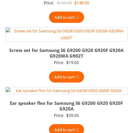
Original
Current
Price:
$
165.00
$
149.00
price
price
Add to cart
was:
is:
$165.00.
$149.00.
Screw set for Samsung S6 G9200 G920 G920F G920A
G920WA G902T
Price:
$
19.00
Add to cart
Ear speaker flex for Samsung S6 G9200 G920 G920F
G920A
Price:
$
39.00
Add to cart