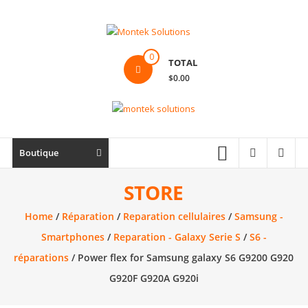
Skip
to
content
Montek
0
TOTAL
Solutions
$0.00
Réparation
et
vente
|
Boutique
Ordinateur,
cellulaire
STORE
&
Home
/
Réparation
/
Reparation cellulaires
/
Samsung -
électronique
Smartphones
/
Reparation - Galaxy Serie S
/
S6 -
réparations
/ Power flex for Samsung galaxy S6 G9200 G920
G920F G920A G920i