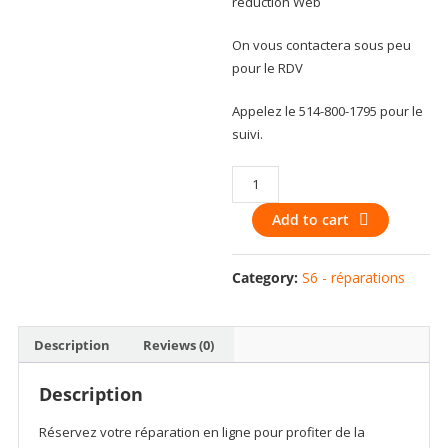
réduction Web
On vous contactera sous peu
pour le RDV
Appelez le 514-800-1795 pour le
suivi.
Power
flex
Add to cart
for
Samsung
galaxy
Category:
S6 - réparations
S6
G9200
G920
Description
Reviews (0)
G920F
G920A
Description
G920i
quantity
Réservez votre réparation en ligne pour profiter de la