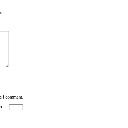
*
me I comment.
o
=