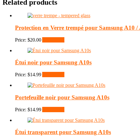
Related products
Protection en Verre trempé pour Samsung A10 / A
Price:
$
20.00
Add to cart
Étui noir pour Samsung A10s
Price:
$
14.99
Add to cart
Portefeuille noir pour Samsung A10s
Price:
$
14.99
Add to cart
Étui transparent pour Samsung A10s