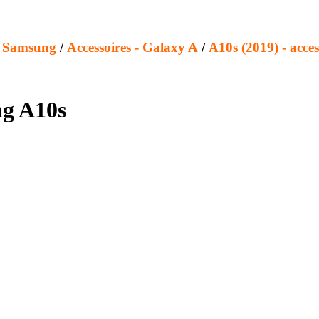
s Samsung
/
Accessoires - Galaxy A
/
A10s (2019) - acces
ng A10s