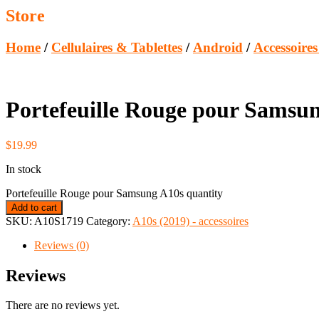
Store
Home
/
Cellulaires & Tablettes
/
Android
/
Accessoire
Portefeuille Rouge pour Samsu
$
19.99
In stock
Portefeuille Rouge pour Samsung A10s quantity
Add to cart
SKU:
A10S1719
Category:
A10s (2019) - accessoires
Reviews (0)
Reviews
There are no reviews yet.