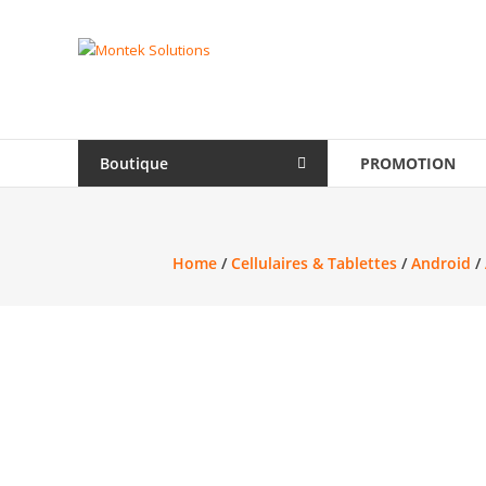
Skip
to
Montek
content
Solutions
Réparation
et
Boutique
PROMOTION
vente
|
Ordinateur,
cellulaire
Home
/
Cellulaires & Tablettes
/
Android
/
&
électronique