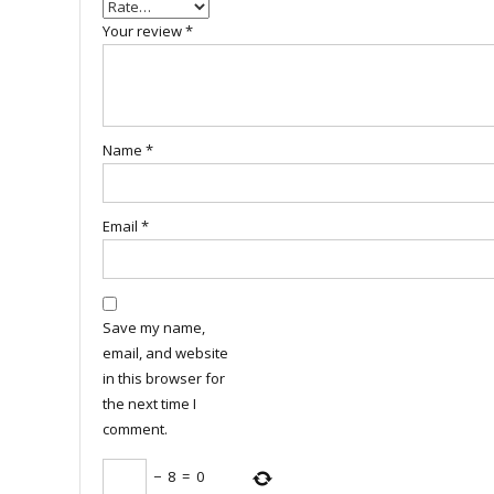
Your review
*
Name
*
Email
*
Save my name,
email, and website
in this browser for
the next time I
comment.
−
8
=
0