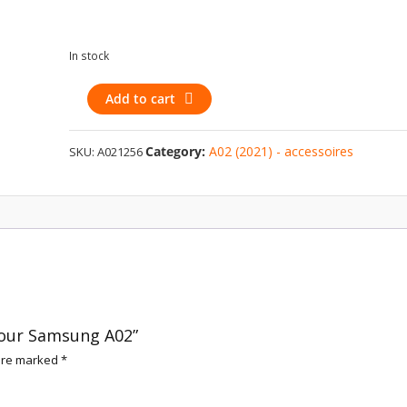
In stock
Portefeuille
Add to cart
noir
pour
Category:
A02 (2021) - accessoires
SKU:
A021256
Samsung
A02
quantity
 pour Samsung A02”
 are marked
*