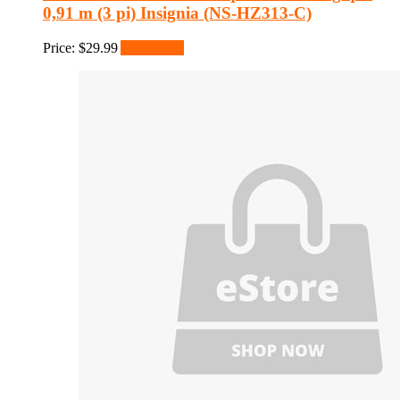
0,91 m (3 pi) Insignia (NS-HZ313-C)
Price:
$
29.99
Add to cart