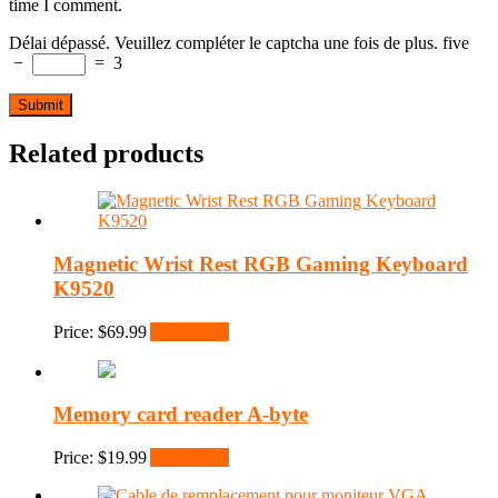
time I comment.
Délai dépassé. Veuillez compléter le captcha une fois de plus.
five
−
=
3
Related products
Magnetic Wrist Rest RGB Gaming Keyboard
K9520
Price:
$
69.99
Add to cart
Memory card reader A-byte
Price:
$
19.99
Add to cart