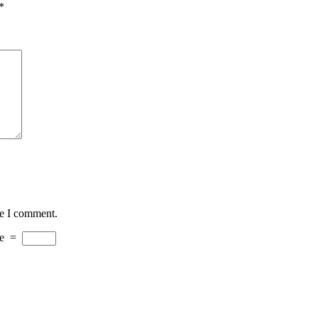
*
me I comment.
e
=