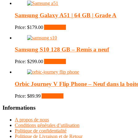
Samsung Galaxy A51 | 64 GB | Grade A
Price:
$
179.00
Add to cart
Samsung S10 128 GB – Remis a neuf
Price:
$
299.00
Add to cart
Orbic Journey V Flip Phone – Neuf dans la boit
Price:
$
89.99
Add to cart
Informations
A propos de nous
Conditions générales d’utilisation
Politique de confidentialité
Politique de Livraison et de Retour