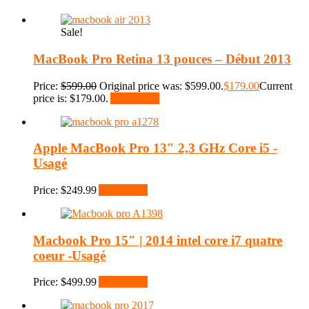
Sale!
MacBook Pro Retina 13 pouces – Début 2013
Price:
$
599.00
Original price was: $599.00.
$
179.00
Current
price is: $179.00.
Add to cart
Apple MacBook Pro 13″ 2,3 GHz Core i5 -
Usagé
Price:
$
249.99
Add to cart
Macbook Pro 15″ | 2014 intel core i7 quatre
coeur -Usagé
Price:
$
499.99
Add to cart