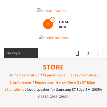
Skip
to
content
Montek
0
TOTAL
Solutions
$0.00
Réparation
et
vente
|
Boutique
Ordinateur,
cellulaire
STORE
&
Home
/
Réparation
/
Reparation cellulaires
/
Samsung -
électronique
Smartphones
/
Reparation - Galaxy Serie S
/
S7 Edge -
réparations
/ Loud speaker for Samsung S7 Edge SM-G935A
G935A G935 G9350