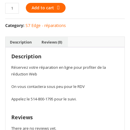
Loud
Add to cart
speaker
for
Category:
S7 Edge - réparations
Samsung
S7
Edge
Description
Reviews (0)
SM-
G935A
Description
G935A
G935
Réservez votre réparation en ligne pour profiter de la
G9350
réduction Web
quantity
On vous contactera sous peu pour le RDV
Appelez le 514-800-1795 pour le suivi.
Reviews
There are no reviews yet.