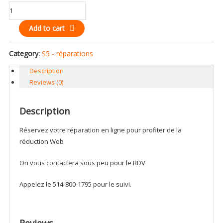
Loud
speaker
Add to cart
for
Samsung
Galaxy
Category:
S5 - réparations
S5
Description
i9600
Reviews (0)
G900
G900w
i9605
Description
quantity
Réservez votre réparation en ligne pour profiter de la
réduction Web
On vous contactera sous peu pour le RDV
Appelez le 514-800-1795 pour le suivi.