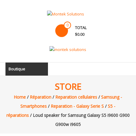
Skip
to
content
Montek
0
TOTAL
Solutions
$0.00
Réparation
et
vente
|
Boutique
Ordinateur,
cellulaire
STORE
&
électronique
Home
/
Réparation
/
Reparation cellulaires
/
Samsung -
Smartphones
/
Reparation - Galaxy Serie S
/
S5 -
réparations
/ Loud speaker for Samsung Galaxy S5 i9600 G900
G900w i9605