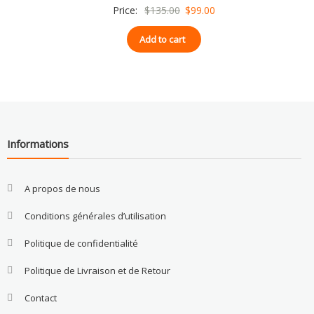
Original
Current
Price:
$
135.00
$
99.00
price
price
Add to cart
was:
is:
$135.00.
$99.00.
Informations
A propos de nous
Conditions générales d’utilisation
Politique de confidentialité
Politique de Livraison et de Retour
Contact