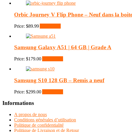
Orbic Journey V Flip Phone – Neuf dans la boit
Price:
$
89.99
Add to cart
Samsung Galaxy A51 | 64 GB | Grade A
Price:
$
179.00
Add to cart
Samsung S10 128 GB – Remis a neuf
Price:
$
299.00
Add to cart
Informations
A propos de nous
Conditions générales d’utilisation
Politique de confidentialité
Politique de Livraison et de Retour