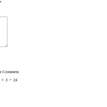
*
me I comment.
×
3
=
24