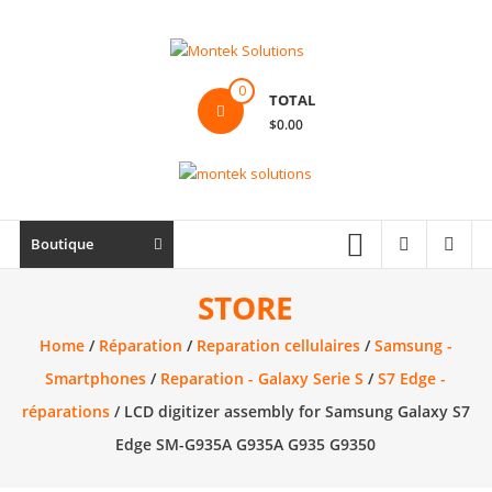
Skip
to
content
Montek
0
TOTAL
Solutions
$0.00
Réparation
et
vente
|
Boutique
Ordinateur,
cellulaire
STORE
&
Home
/
Réparation
/
Reparation cellulaires
/
Samsung -
électronique
Smartphones
/
Reparation - Galaxy Serie S
/
S7 Edge -
réparations
/ LCD digitizer assembly for Samsung Galaxy S7
Edge SM-G935A G935A G935 G9350