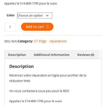
Appelez le 514-800-1795 pour le suivi.
Color
LCD
Add to cart
digitizer
assembly
Category:
S7 Edge - réparations
SKU:
N/A
for
Samsung
Galaxy
Description
Additional information
Reviews (0)
S7
Edge
Description
SM-
G935A
Réservez votre réparation en ligne pour profiter de la
G935A
réduction Web
G935
G9350
On vous contactera sous peu pour le RDV
quantity
Appelez le 514-800-1795 pour le suivi.