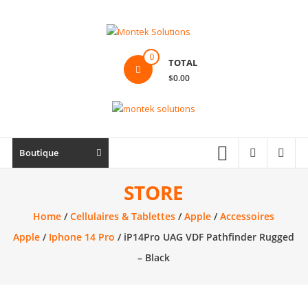
Skip
to
content
Montek
0
TOTAL
Solutions
$0.00
Réparation
et
vente
|
Boutique
Ordinateur,
cellulaire
STORE
&
Home
/
Cellulaires & Tablettes
/
Apple
/
Accessoires
électronique
Apple
/
Iphone 14 Pro
/ iP14Pro UAG VDF Pathfinder Rugged
– Black