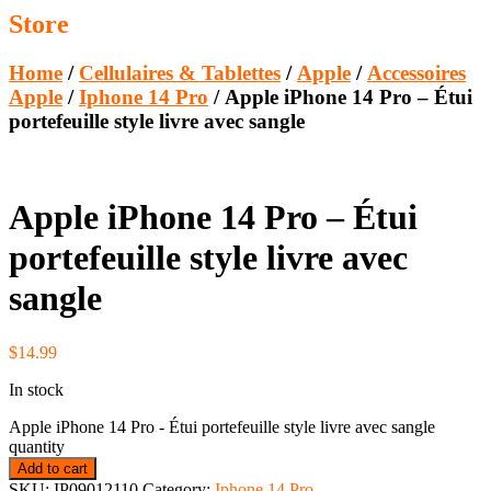
Store
Home
/
Cellulaires & Tablettes
/
Apple
/
Accessoires
Apple
/
Iphone 14 Pro
/ Apple iPhone 14 Pro – Étui
portefeuille style livre avec sangle
Apple iPhone 14 Pro – Étui
portefeuille style livre avec
sangle
$
14.99
In stock
Apple iPhone 14 Pro - Étui portefeuille style livre avec sangle
quantity
Add to cart
SKU:
IP09012110
Category:
Iphone 14 Pro