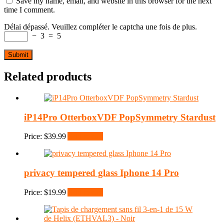
Save my name, email, and website in this browser for the next
time I comment.
Délai dépassé. Veuillez compléter le captcha une fois de plus.
−
3
=
5
Related products
iP14Pro OtterboxVDF PopSymmetry Stardust
Price:
$
39.99
Add to cart
privacy tempered glass Iphone 14 Pro
Price:
$
19.99
Add to cart