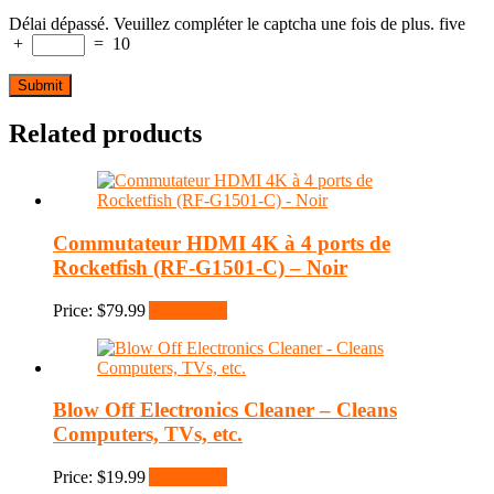
Délai dépassé. Veuillez compléter le captcha une fois de plus.
five
+
=
10
Related products
Commutateur HDMI 4K à 4 ports de
Rocketfish (RF-G1501-C) – Noir
Price:
$
79.99
Add to cart
Blow Off Electronics Cleaner – Cleans
Computers, TVs, etc.
Price:
$
19.99
Add to cart