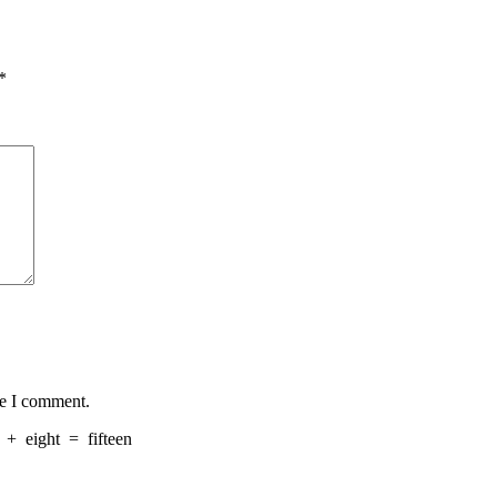
*
me I comment.
+
eight
=
fifteen