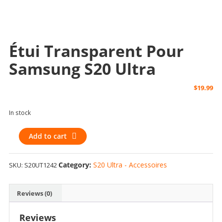
Étui Transparent Pour
Samsung S20 Ultra
$
19.99
In stock
Étui
Add to cart
transparent
pour
Category:
S20 Ultra - Accessoires
SKU:
S20UT1242
Samsung
S20
Ultra
Reviews (0)
quantity
Reviews