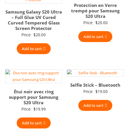
Protection en Verre
trempé pour Samsung
Samsung Galaxy S20 Ultra
S20 Ultra
– Full Glue UV Cured
Curved Tempered Glass
Price:
$
20.00
Screen Protector
Price:
$
20.00
Add to cart
Add to cart
Selfie Stick – Bluetooth
Étui noir avec ring
Price:
$
19.00
support pour Samsung
S20 Ultra
Add to cart
Price:
$
19.99
Add to cart