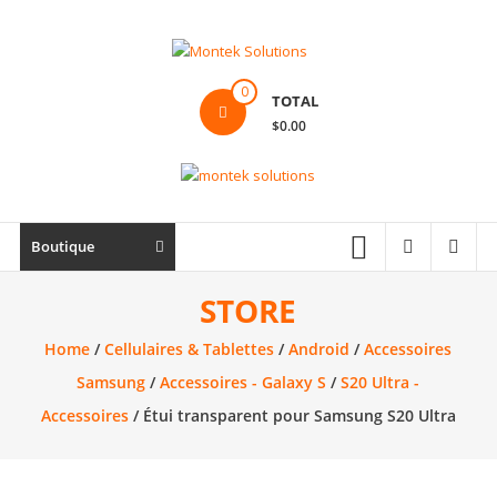
Skip
to
content
Montek
0
TOTAL
Solutions
$0.00
Réparation
et
vente
|
Boutique
Ordinateur,
cellulaire
STORE
&
Home
/
Cellulaires & Tablettes
/
Android
/
Accessoires
électronique
Samsung
/
Accessoires - Galaxy S
/
S20 Ultra -
Accessoires
/ Étui transparent pour Samsung S20 Ultra