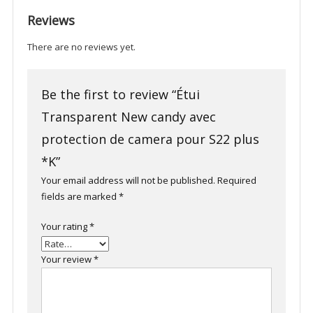
de
Reviews
camera
pour
There are no reviews yet.
S22
plus
*K
Be the first to review “Étui
quantity
Transparent New candy avec
protection de camera pour S22 plus
*K”
Your email address will not be published.
Required
fields are marked
*
Your rating
*
Your review
*