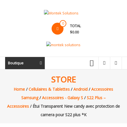
Skip
to
content
Montek
0
TOTAL
Solutions
$0.00
Réparation
et
vente
|
Boutique
Ordinateur,
cellulaire
STORE
&
Home
/
Cellulaires & Tablettes
/
Android
/
Accessoires
électronique
Samsung
/
Accessoires - Galaxy S
/
S22 Plus –
Accessoires
/ Étui Transparent New candy avec protection de
camera pour S22 plus *K