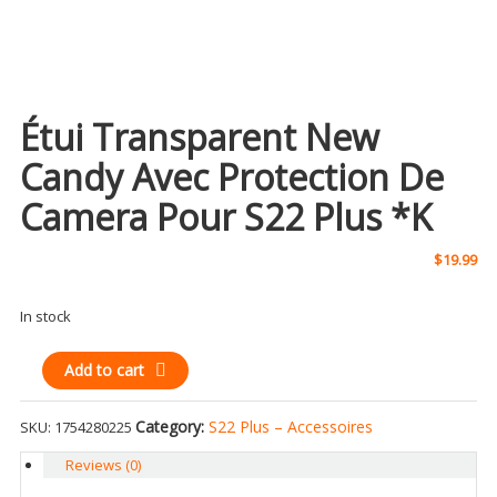
Étui Transparent New
Candy Avec Protection De
Camera Pour S22 Plus *K
$
19.99
In stock
Étui
Add to cart
Transparent
New
Category:
S22 Plus – Accessoires
SKU:
1754280225
candy
avec
Reviews (0)
protection