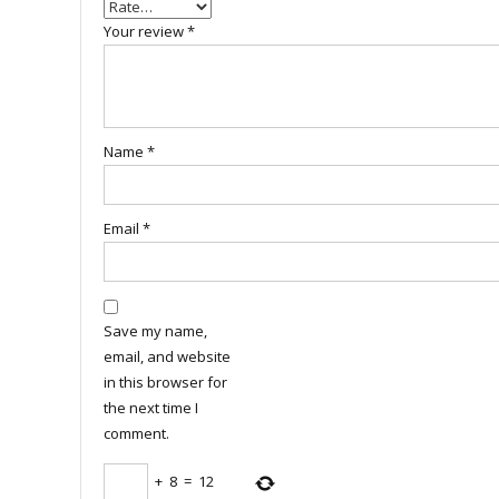
Your review
*
Name
*
Email
*
Save my name,
email, and website
in this browser for
the next time I
comment.
+
8
=
12