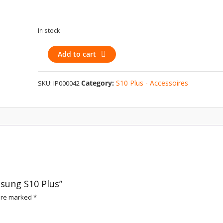
In stock
Étui
Add to cart
noir
pour
Category:
S10 Plus - Accessoires
SKU:
IP000042
Samsung
S10
Plus
quantity
msung S10 Plus”
 are marked
*