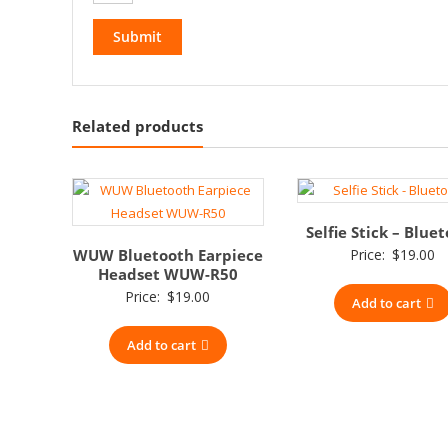
Related products
Selfie Stick – Blue
WUW Bluetooth Earpiece
Price:
$
19.00
Headset WUW-R50
Price:
$
19.00
Add to cart
Add to cart