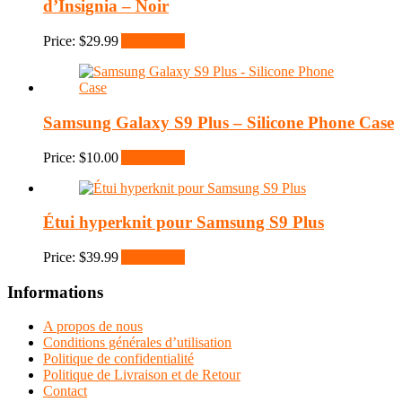
d’Insignia – Noir
Price:
$
29.99
Add to cart
Samsung Galaxy S9 Plus – Silicone Phone Case
Price:
$
10.00
Add to cart
Étui hyperknit pour Samsung S9 Plus
Price:
$
39.99
Add to cart
Informations
A propos de nous
Conditions générales d’utilisation
Politique de confidentialité
Politique de Livraison et de Retour
Contact