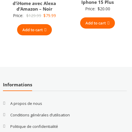
Iphone 15 Plus
d’iHome avec Alexa
d’Amazon – Noir
Price:
$
20.00
Original
Current
Price:
$
129.99
$
79.99
price
price
Add to cart
Add to cart
was:
is:
$129.99.
$79.99.
Informations
A propos de nous
Conditions générales d’utilisation
Politique de confidentialité