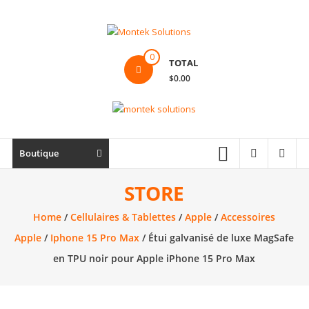
Skip
to
content
Montek
0
TOTAL
Solutions
$0.00
Réparation
et
vente
|
Boutique
Ordinateur,
cellulaire
STORE
&
Home
/
Cellulaires & Tablettes
/
Apple
/
Accessoires
électronique
Apple
/
Iphone 15 Pro Max
/ Étui galvanisé de luxe MagSafe
en TPU noir pour Apple iPhone 15 Pro Max